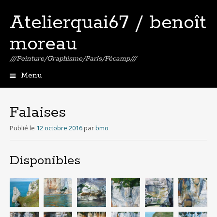
Atelierquai67 / benoît
moreau
///Peinture/Graphisme/Paris/Fécamp///
Menu
Aller
au
contenu
Falaises
principal
Publié le
12 octobre 2016
par
bmo
Disponibles