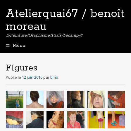
Atelierquai67 / benoît
moreau
///Peinture/Graphisme/Paris/Fécamp///
Menu
Aller
au
contenu
FIgures
principal
Publié le
12 juin 2016
par
bmo