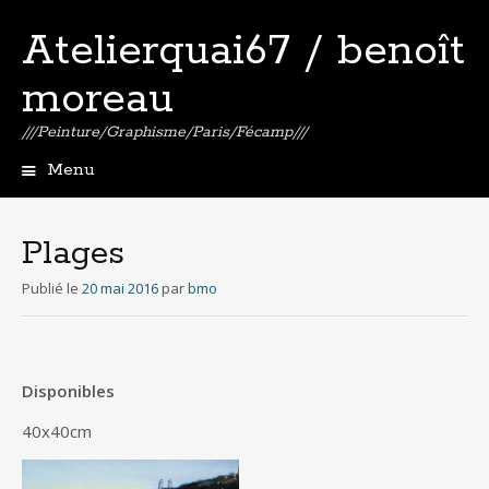
Atelierquai67 / benoît
moreau
///Peinture/Graphisme/Paris/Fécamp///
Menu
Aller
au
contenu
Plages
principal
Publié le
20 mai 2016
par
bmo
Disponibles
40x40cm